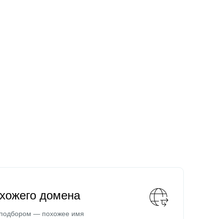
охожего домена
 подбором — похожее имя