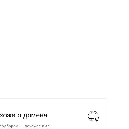
охожего домена
 подбором — похожее имя